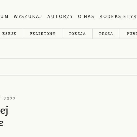
WUM
WYSZUKAJ
AUTORZY
O NAS
KODEKS ETYK
ESEJE
FELIETONY
POEZJA
PROZA
PUB
 2022
ej
e