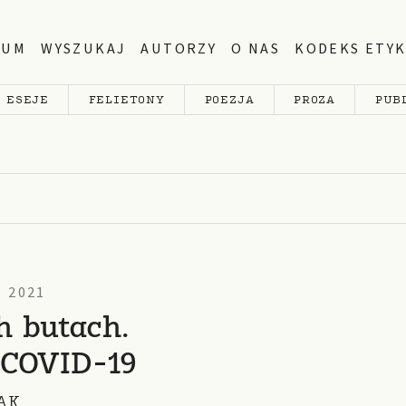
WUM
WYSZUKAJ
AUTORZY
O NAS
KODEKS ETYK
ESEJE
FELIETONY
POEZJA
PROZA
PUB
 2021
h butach.
 COVID-19
AK